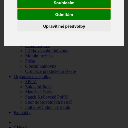
Souhlasím
Zpravodaj
Krizové situace
Odmítám
O Královském Poříčí
Základní údaje
Historie obce
Upravit mé předvolby
Památky a turistické zajímavosti
Fotogalerie
Služby
Senior expres
Užitková zahradní voda
Mobilní rozhlas
Pošta
Obecní knihovna
Ordinace praktického lékaře
Organizace a spolky
SPOZ
Základní škola
Mateřská škola
Statek Královské Poříčí
Sbor dobrovolných hasičů
Fotbalový klub TJ Baník
Kontakty
Články