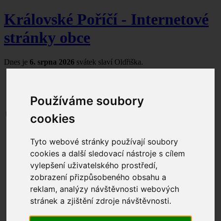
Královské Poříčí - Internetové
stránky obce
Dnes je
6. srpna 2026
svátek slaví Oldřiška.
Používáme soubory
cookies
Aktuální dění
Obecní úřad
Tyto webové stránky používají soubory
Úřední hodiny
cookies a další sledovací nástroje s cílem
Kontakty
vylepšení uživatelského prostředí,
Zastupitelstvo
Seznam čerpaných dotací
zobrazení přizpůsobeného obsahu a
Dokumenty ke stažení
reklam, analýzy návštěvnosti webových
Formuláře ke stažení
stránek a zjištění zdroje návštěvnosti.
Úřední deska
Povinné informace
Odpadové hospodářství