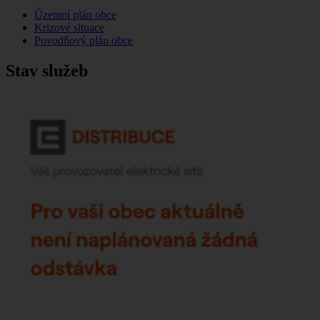
Územní plán obce
Krizové situace
Povodňový plán obce
Stav služeb