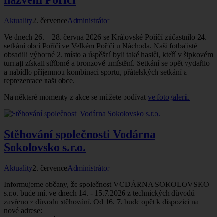
názvem Poříčí
Aktuality
2. července
Administrátor
Ve dnech 26. – 28. června 2026 se Královské Poříčí zúčastnilo 24.
setkání obcí Poříčí ve Velkém Poříčí u Náchoda. Naši fotbalisté
obsadili výborné 2. místo a úspěšní byli také hasiči, kteří v šipkovém
turnaji získali stříbrné a bronzové umístění. Setkání se opět vydařilo
a nabídlo příjemnou kombinaci sportu, přátelských setkání a
reprezentace naší obce.
Na některé momenty z akce se můžete podívat
ve fotogalerii.
Stěhování společnosti Vodárna
Sokolovsko s.r.o.
Aktuality
2. července
Administrátor
Informujeme občany, že společnost VODÁRNA SOKOLOVSKO
s.r.o. bude mít ve dnech 14.
-
15.7.2026 z technických důvodů
zavřeno z důvodu stěhování. Od 16.
7.
bude opět k dispozici na
nové adrese: