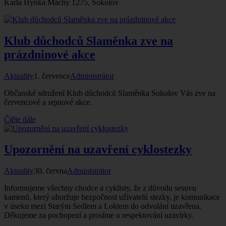
Karla Hynka Máchy 1275, Sokolov
Klub důchodců Slaměnka zve na
prázdninové akce
Aktuality
1. července
Administrátor
Občanské sdružení Klub důchodců Slaměnka Sokolov Vás zve na
červencové a srpnové akce.
Čtěte dále
Upozornění na uzavření cyklostezky
Aktuality
30. června
Administrátor
Informujeme všechny chodce a cyklisty, že z důvodu sesuvu
kamenů, který ohoržuje bezpočnost uživatelů stezky, je komunikace
v úseku mezi Starým Sedlem a Loktem do odvolání uzavřena.
Děkujeme za pochopení a prosíme o respektování uzavírky.