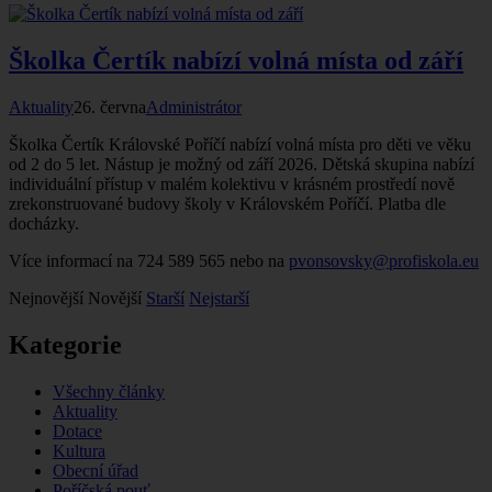
Školka Čertík nabízí volná místa od září
Aktuality
26. června
Administrátor
Školka Čertík Královské Poříčí nabízí volná místa pro děti ve věku
od 2 do 5 let. Nástup je možný od září 2026. Dětská skupina nabízí
individuální přístup v malém kolektivu v krásném prostředí nově
zrekonstruované budovy školy v Královském Poříčí. Platba dle
docházky.
Více informací na 724 589 565 nebo na
pvonsovsky@profiskola.eu
Nejnovější
Novější
Starší
Nejstarší
Kategorie
Všechny články
Aktuality
Dotace
Kultura
Obecní úřad
Poříčská pouť