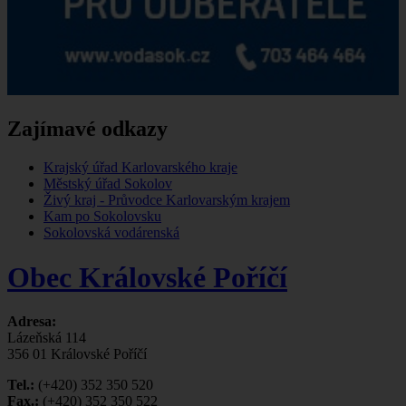
Zajímavé odkazy
Krajský úřad Karlovarského kraje
Městský úřad Sokolov
Živý kraj - Průvodce Karlovarským krajem
Kam po Sokolovsku
Sokolovská vodárenská
Obec Královské Poříčí
Adresa:
Lázeňská 114
356 01 Královské Poříčí
Tel.:
(+420) 352 350 520
Fax.:
(+420) 352 350 522