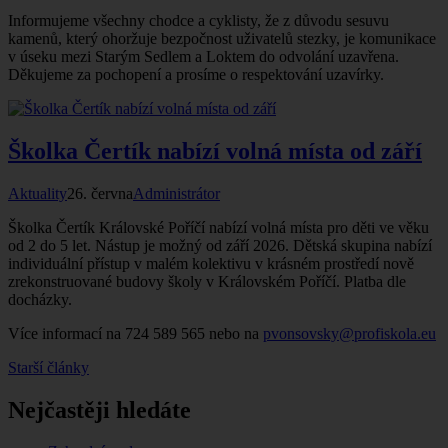
Informujeme všechny chodce a cyklisty, že z důvodu sesuvu
kamenů, který ohoržuje bezpočnost uživatelů stezky, je komunikace
v úseku mezi Starým Sedlem a Loktem do odvolání uzavřena.
Děkujeme za pochopení a prosíme o respektování uzavírky.
Školka Čertík nabízí volná místa od září
Aktuality
26. června
Administrátor
Školka Čertík Královské Poříčí nabízí volná místa pro děti ve věku
od 2 do 5 let. Nástup je možný od září 2026. Dětská skupina nabízí
individuální přístup v malém kolektivu v krásném prostředí nově
zrekonstruované budovy školy v Královském Poříčí. Platba dle
docházky.
Více informací na 724 589 565 nebo na
pvonsovsky@profiskola.eu
Starší články
Nejčastěji hledáte