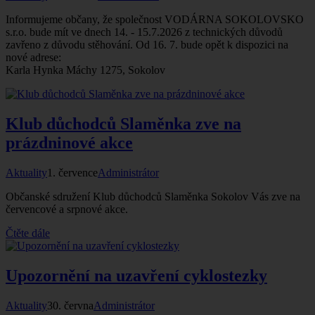
Informujeme občany, že společnost VODÁRNA SOKOLOVSKO
s.r.o. bude mít ve dnech 14.
-
15.7.2026 z technických důvodů
zavřeno z důvodu stěhování. Od 16.
7.
bude opět k dispozici na
nové adrese:
Karla Hynka Máchy 1275, Sokolov
Klub důchodců Slaměnka zve na
prázdninové akce
Aktuality
1. července
Administrátor
Občanské sdružení Klub důchodců Slaměnka Sokolov Vás zve na
červencové a srpnové akce.
Čtěte dále
Upozornění na uzavření cyklostezky
Aktuality
30. června
Administrátor