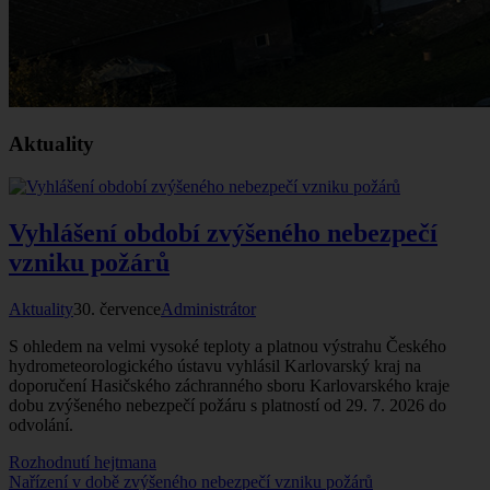
Aktuality
Vyhlášení období zvýšeného nebezpečí
vzniku požárů
Aktuality
30. července
Administrátor
S ohledem na velmi vysoké teploty a platnou výstrahu Českého
hydrometeorologického ústavu vyhlásil Karlovarský kraj na
doporučení Hasičského záchranného sboru Karlovarského kraje
dobu zvýšeného nebezpečí požáru s platností od 29. 7. 2026 do
odvolání.
Rozhodnutí hejtmana
Nařízení v době zvýšeného nebezpečí vzniku požárů