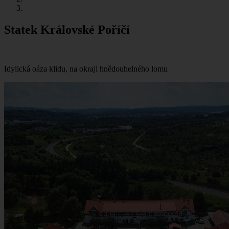
Statek Královské Poříčí
Idylická oáza klidu, na okraji hnědouhelného lomu