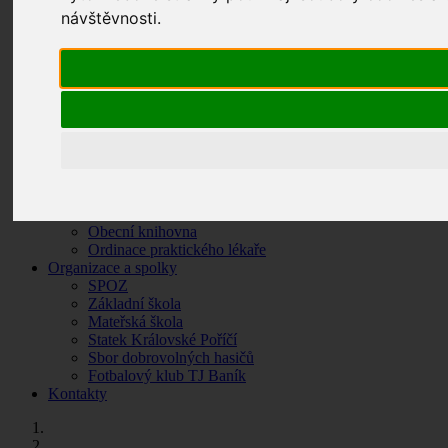
Zpravodaj
návštěvnosti.
Krizové situace
O Královském Poříčí
Základní údaje
Historie obce
Památky a turistické zajímavosti
Fotogalerie
Služby
Senior expres
Užitková zahradní voda
Mobilní rozhlas
Pošta
Obecní knihovna
Ordinace praktického lékaře
Organizace a spolky
SPOZ
Základní škola
Mateřská škola
Statek Královské Poříčí
Sbor dobrovolných hasičů
Fotbalový klub TJ Baník
Kontakty