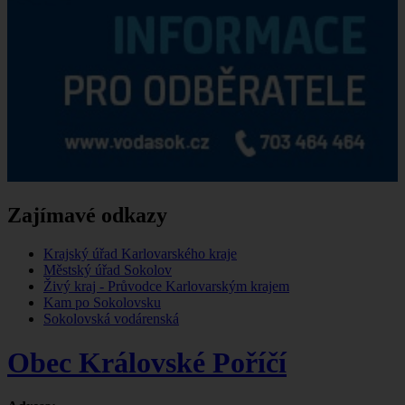
Zajímavé odkazy
Krajský úřad Karlovarského kraje
Městský úřad Sokolov
Živý kraj - Průvodce Karlovarským krajem
Kam po Sokolovsku
Sokolovská vodárenská
Obec Královské Poříčí