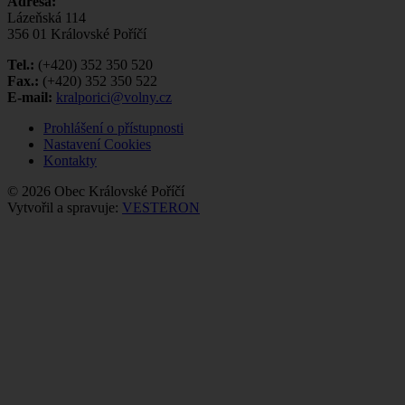
Adresa:
Lázeňská 114
356 01 Královské Poříčí
Tel.:
(+420) 352 350 520
Fax.:
(+420) 352 350 522
E-mail:
kralporici@volny.cz
Prohlášení o přístupnosti
Nastavení Cookies
Kontakty
© 2026 Obec Královské Poříčí
Vytvořil a spravuje:
VESTERON