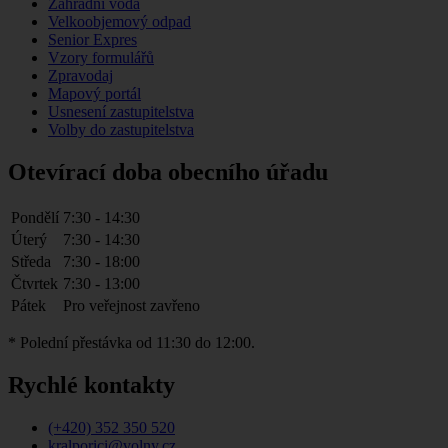
Zahradní voda
Velkoobjemový odpad
Senior Expres
Vzory formulářů
Zpravodaj
Mapový portál
Usnesení zastupitelstva
Volby do zastupitelstva
Otevírací doba obecního úřadu
Pondělí
7:30 - 14:30
Úterý
7:30 - 14:30
Středa
7:30 - 18:00
Čtvrtek
7:30 - 13:00
Pátek
Pro veřejnost zavřeno
* Polední přestávka od 11:30 do 12:00.
Rychlé kontakty
(+420) 352 350 520
kralporici@volny.cz