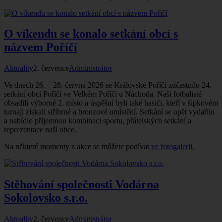
O víkendu se konalo setkání obcí s
názvem Poříčí
Aktuality
2. července
Administrátor
Ve dnech 26. – 28. června 2026 se Královské Poříčí zúčastnilo 24.
setkání obcí Poříčí ve Velkém Poříčí u Náchoda. Naši fotbalisté
obsadili výborné 2. místo a úspěšní byli také hasiči, kteří v šipkovém
turnaji získali stříbrné a bronzové umístění. Setkání se opět vydařilo
a nabídlo příjemnou kombinaci sportu, přátelských setkání a
reprezentace naší obce.
Na některé momenty z akce se můžete podívat
ve fotogalerii.
Stěhování společnosti Vodárna
Sokolovsko s.r.o.
Aktuality
2. července
Administrátor