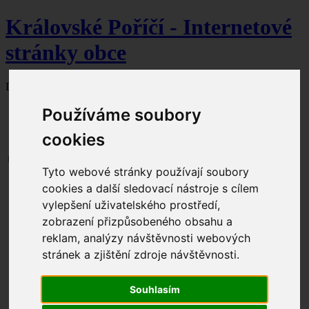
Královské Poříčí - Internetové
stránky obce
Dnes je
7. srpna 2026
svátek slaví Lada.
Používáme soubory
cookies
Tyto webové stránky používají soubory
Aktuální dění
cookies a další sledovací nástroje s cílem
Obecní úřad
vylepšení uživatelského prostředí,
Úřední hodiny
zobrazení přizpůsobeného obsahu a
Kontakty
Zastupitelstvo
reklam, analýzy návštěvnosti webových
Seznam čerpaných dotací
stránek a zjištění zdroje návštěvnosti.
Dokumenty ke stažení
Formuláře ke stažení
Úřední deska
Souhlasím
Povinné informace
Odpadové hospodářství