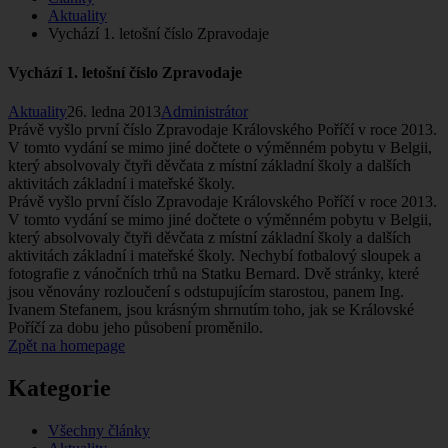
Aktuality
Vychází­ 1. letošní­ čí­slo Zpravodaje
Vychází­ 1. letošní­ čí­slo Zpravodaje
Aktuality
26. ledna 2013
Administrátor
Právě vyšlo první­ čí­slo Zpravodaje Královského Poří­čí­ v roce 2013.
V tomto vydání­ se mimo jiné dočtete o výměnném pobytu v Belgii,
který absolvovaly čtyři děvčata z mí­stní­ základní­ školy a další­ch
aktivitách základní­ i mateřské školy.
Právě vyšlo první­ čí­slo Zpravodaje Královského Poří­čí­ v roce 2013.
V tomto vydání­ se mimo jiné dočtete o výměnném pobytu v Belgii,
který absolvovaly čtyři děvčata z mí­stní­ základní­ školy a další­ch
aktivitách základní­ i mateřské školy. Nechybí­ fotbalový sloupek a
fotografie z vánoční­ch trhů na Statku Bernard. Dvě stránky, které
jsou věnovány rozloučení­ s odstupují­cí­m starostou, panem Ing.
Ivanem Stefanem, jsou krásným shrnutí­m toho, jak se Královské
Poří­čí­ za dobu jeho působení­ proměnilo.
Zpět na homepage
Kategorie
Všechny články