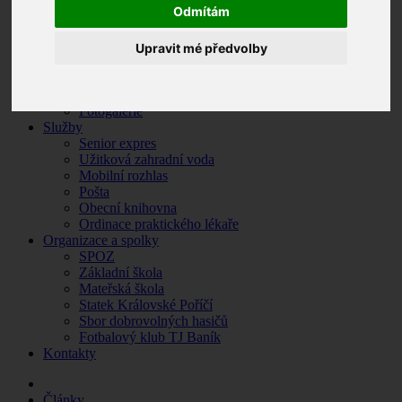
Odmítám
Zpravodaj
Krizové situace
O Královském Poříčí
Upravit mé předvolby
Základní údaje
Historie obce
Památky a turistické zajímavosti
Fotogalerie
Služby
Senior expres
Užitková zahradní voda
Mobilní rozhlas
Pošta
Obecní knihovna
Ordinace praktického lékaře
Organizace a spolky
SPOZ
Základní škola
Mateřská škola
Statek Královské Poříčí
Sbor dobrovolných hasičů
Fotbalový klub TJ Baník
Kontakty
Články