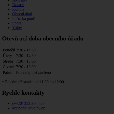
Aktuality
Dotace
Kultura
Obecní úřad
Poříčská pouť
Sport
Volby
Otevírací doba obecního úřadu
Pondělí
7:30 - 14:30
Úterý
7:30 - 14:30
Středa
7:30 - 18:00
Čtvrtek
7:30 - 13:00
Pátek
Pro veřejnost zavřeno
* Polední přestávka od 11:30 do 12:00.
Rychlé kontakty
(+420) 352 350 520
kralporici@volny.cz