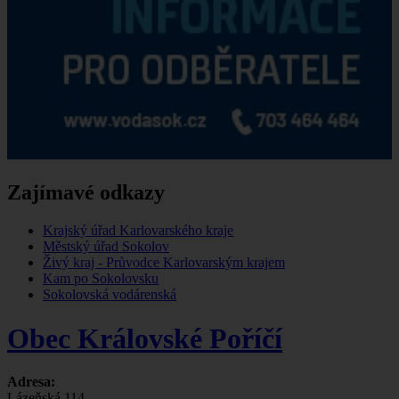
Zajímavé odkazy
Krajský úřad Karlovarského kraje
Městský úřad Sokolov
Živý kraj - Průvodce Karlovarským krajem
Kam po Sokolovsku
Sokolovská vodárenská
Obec Královské Poříčí
Adresa:
Lázeňská 114