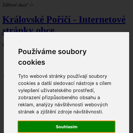
Zářiové akce" />
Královské Poříčí - Internetové
stránky obce
Dnes je
9. srpna 2026
svátek slaví Roman.
Používáme soubory
cookies
Tyto webové stránky používají soubory
cookies a další sledovací nástroje s cílem
Aktuální dění
vylepšení uživatelského prostředí,
Obecní úřad
zobrazení přizpůsobeného obsahu a
Úřední hodiny
Kontakty
reklam, analýzy návštěvnosti webových
Zastupitelstvo
stránek a zjištění zdroje návštěvnosti.
Seznam čerpaných dotací
Dokumenty ke stažení
Formuláře ke stažení
Souhlasím
Úřední deska