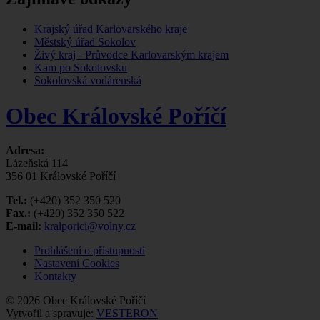
Krajský úřad Karlovarského kraje
Městský úřad Sokolov
Živý kraj - Průvodce Karlovarským krajem
Kam po Sokolovsku
Sokolovská vodárenská
Obec Královské Poříčí
Adresa:
Lázeňská 114
356 01 Královské Poříčí
Tel.:
(+420) 352 350 520
Fax.:
(+420) 352 350 522
E-mail:
kralporici@volny.cz
Prohlášení o přístupnosti
Nastavení Cookies
Kontakty
© 2026 Obec Královské Poříčí
Vytvořil a spravuje:
VESTERON