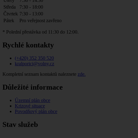
Úterý
7:30 - 14:30
Středa
7:30 - 18:00
Čtvrtek
7:30 - 13:00
Pátek
Pro veřejnost zavřeno
* Polední přestávka od 11:30 do 12:00.
Rychlé kontakty
(+420) 352 350 520
kralporici@volny.cz
Kompletní seznam kontaktů naleznete
zde.
Důležité informace
Územní plán obce
Krizové situace
Povodňový plán obce
Stav služeb