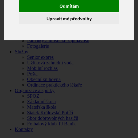
Povinné informace
Odmítám
Odpadové hospodářství
Zpravodaj
Krizové situace
Upravit mé předvolby
O Královském Poříčí
Základní údaje
Historie obce
Památky a turistické zajímavosti
Fotogalerie
Služby
Senior expres
Užitková zahradní voda
Mobilní rozhlas
Pošta
Obecní knihovna
Ordinace praktického lékaře
Organizace a spolky
SPOZ
Základní škola
Mateřská škola
Statek Královské Poříčí
Sbor dobrovolných hasičů
Fotbalový klub TJ Baník
Kontakty