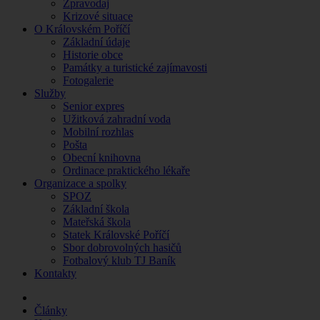
Zpravodaj
Krizové situace
O Královském Poříčí
Základní údaje
Historie obce
Památky a turistické zajímavosti
Fotogalerie
Služby
Senior expres
Užitková zahradní voda
Mobilní rozhlas
Pošta
Obecní knihovna
Ordinace praktického lékaře
Organizace a spolky
SPOZ
Základní škola
Mateřská škola
Statek Královské Poříčí
Sbor dobrovolných hasičů
Fotbalový klub TJ Baník
Kontakty
Články