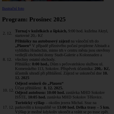
Ilustrační foto
Program: Prosinec 2025
Turnaj v kuželkách a šipkách,
9:00 hod. kuželna Akryl,
2.
12.
startovné 20,- Kč
Přihlášky na autobusový zájezd
na vánoční trh do
„Plauen“
V případě příznivého počasí projdeme Altstadt a
vyhlídku Hradschin, mimo trh v centru města jsou otevřeny
vedlejší obchodní domy Stadt-Galerie a Kolonnaden a
8.
12.
všechny ostatní obchody.
Přihlášky:
8:00 hod.,
Dům s pečovatelskou službou ul.
Komenského 113, Sokolov. Příspěvek účastníka:
200,- Kč,
účastník uhradí při přihlášení. Zájezd se uskuteční dne
10.
12. 2025
Odjezd seniorů do „Plauen“
Účast přihlášeni:
8. 12. 2025.
10.
12.
Odjezd autobusu: 10:00 hod.
zastávka MHD Sokolov
ISŠTE,
10:05 hod.
zastávka MHD Sokolov Těšovice.
Turistický výšlap
– okolím jezera Michal. Sraz na
17. 12.
parkovišti u koupaliště ve
13:00 hod. Délka trasy – 5 km.
Výšlap je možné kdykoliv ukončit a vrátit se po trase zpět.