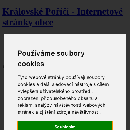
Královské Poříčí - Internetové
stránky obce
Dnes je
8. srpna 2026
svátek slaví Soběslav.
Používáme soubory
cookies
Tyto webové stránky používají soubory
Aktuální dění
Obecní úřad
cookies a další sledovací nástroje s cílem
Úřední hodiny
vylepšení uživatelského prostředí,
Kontakty
zobrazení přizpůsobeného obsahu a
Zastupitelstvo
Seznam čerpaných dotací
reklam, analýzy návštěvnosti webových
Dokumenty ke stažení
stránek a zjištění zdroje návštěvnosti.
Formuláře ke stažení
Úřední deska
Povinné informace
Souhlasím
Odpadové hospodářství