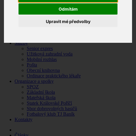
Zpravodaj
Odmítám
Krizové situace
O Královském Poříčí
Základní údaje
Upravit mé předvolby
Historie obce
Památky a turistické zajímavosti
Fotogalerie
Služby
Senior expres
Užitková zahradní voda
Mobilní rozhlas
Pošta
Obecní knihovna
Ordinace praktického lékaře
Organizace a spolky
SPOZ
Základní škola
Mateřská škola
Statek Královské Poříčí
Sbor dobrovolných hasičů
Fotbalový klub TJ Baník
Kontakty
Články