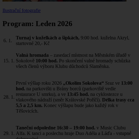
Ilustrační fotografie
Program: Leden 2026
Turnaj v kuželkách a šipkách,
9:00 hod. kuželna Akryl,
6.
1.
startovné 20,- Kč
Valná hromada
– zasedací místnost na Městském úřadě v
15.
1.
Sokolově
10:00 hod.
Po skončení valné hromady schůzka
všech členů výboru Klubu důchodců Slaměnka.
První výšlap roku 2026
„Okolím Sokolova“
Sraz ve
13:00
hod.
na parkovišti u Brány borců (parkoviště vedle
restaurace U smrku), a ve
13:45 hod.
na cyklostezce u
28.
1.
vlakového nádraží (směr Královské Poříčí).
Délka trasy cca
5,5 a 2,5 km.
Konec výšlapu bude jako každý rok v
Těšovicích.
Taneční odpoledne 16:30 – 19:00 hod.
v Music Clubu
29.
1.
Alfa. K tanci a poslechu hraje Duo Adéla a Láďa - vstupné
dobrovolné.