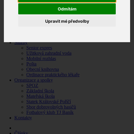
Zpravodaj
Odmítám
Krizové situace
O Královském Poříčí
Základní údaje
Upravit mé předvolby
Historie obce
Památky a turistické zajímavosti
Fotogalerie
Služby
Senior expres
Užitková zahradní voda
Mobilní rozhlas
Pošta
Obecní knihovna
Ordinace praktického lékaře
Organizace a spolky
SPOZ
Základní škola
Mateřská škola
Statek Královské Poříčí
Sbor dobrovolných hasičů
Fotbalový klub TJ Baník
Kontakty
Články