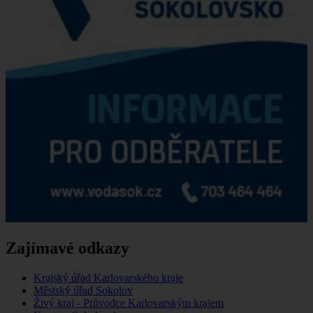
Zajímavé odkazy
Krajský úřad Karlovarského kraje
Městský úřad Sokolov
Živý kraj - Průvodce Karlovarským krajem