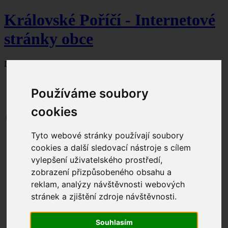
Královské Poříčí - Internetové
stránky obce
Dnes je
7. srpna 2026
svátek slaví Lada.
Používáme soubory
cookies
Tyto webové stránky používají soubory
Aktuální dění
Obecní úřad
cookies a další sledovací nástroje s cílem
Úřední hodiny
vylepšení uživatelského prostředí,
Kontakty
zobrazení přizpůsobeného obsahu a
Zastupitelstvo
Seznam čerpaných dotací
reklam, analýzy návštěvnosti webových
Dokumenty ke stažení
stránek a zjištění zdroje návštěvnosti.
Formuláře ke stažení
Úřední deska
Povinné informace
Souhlasím
Odpadové hospodářství