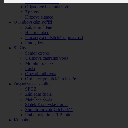
Povinné informace
Odpadové hospodářství
Zpravodaj
Krizové situace
O Královském Poříčí
Základní údaje
Historie obce
Památky a turistické zajímavosti
Fotogalerie
Služby
Senior expres
Užitková zahradní voda
Mobilní rozhlas
Pošta
Obecní knihovna
Ordinace praktického lékaře
Organizace a spolky
SPOZ
Základní škola
Mateřská škola
Statek Královské Poříčí
Sbor dobrovolných hasičů
Fotbalový klub TJ Baník
Kontakty