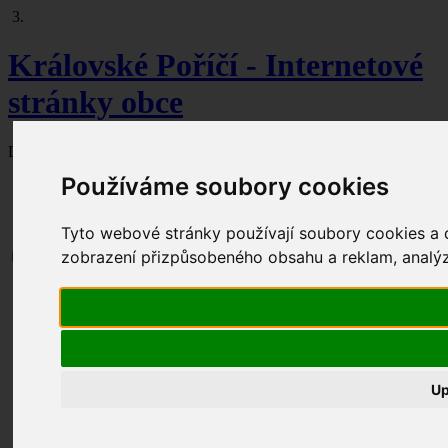
3.
Královské Poříčí - Internetové
stránky obce
Dnes je
7. srpna 2026
svátek slaví Lada.
Používáme soubory cookies
Tyto webové stránky používají soubory cookies a da
zobrazení přizpůsobeného obsahu a reklam, analýzy
Aktuální dění
Obecní úřad
Úřední hodiny
Kontakty
Zastupitelstvo
Seznam čerpaných dotací
Up
Dokumenty ke stažení
Formuláře ke stažení
Úřední deska