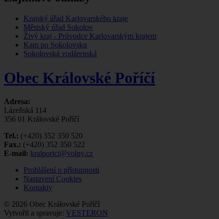
Krajský úřad Karlovarského kraje
Městský úřad Sokolov
Živý kraj - Průvodce Karlovarským krajem
Kam po Sokolovsku
Sokolovská vodárenská
Obec Královské Poříčí
Adresa:
Lázeňská 114
356 01 Královské Poříčí
Tel.:
(+420) 352 350 520
Fax.:
(+420) 352 350 522
E-mail:
kralporici@volny.cz
Prohlášení o přístupnosti
Nastavení Cookies
Kontakty
© 2026 Obec Královské Poříčí
Vytvořil a spravuje:
VESTERON