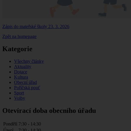
Zápis do mateřské školy 23. 3. 2026
Zpět na homepage
Kategorie
Všechny články
Aktuality
Dotace
Kultura
Obecní úřad
Poříčská pouť
Sport
Volby
Otevírací doba obecního úřadu
Pondělí
7:30 - 14:30
Úterý
7:30 - 14:30