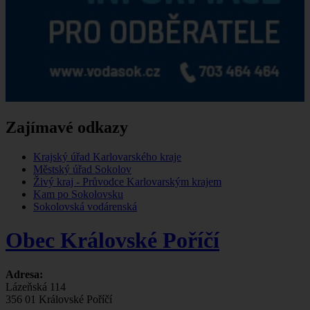
Zajímavé odkazy
Krajský úřad Karlovarského kraje
Městský úřad Sokolov
Živý kraj - Průvodce Karlovarským krajem
Kam po Sokolovsku
Sokolovská vodárenská
Obec Královské Poříčí
Adresa:
Lázeňská 114
356 01 Královské Poříčí