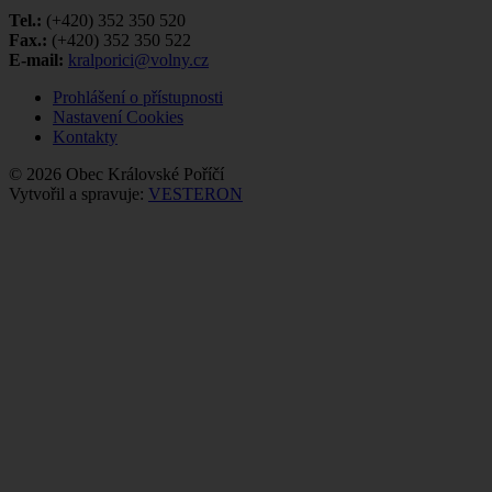
Tel.:
(+420) 352 350 520
Fax.:
(+420) 352 350 522
E-mail:
kralporici@volny.cz
Prohlášení o přístupnosti
Nastavení Cookies
Kontakty
© 2026 Obec Královské Poříčí
Vytvořil a spravuje:
VESTERON