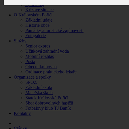
Zpravodaj
Krizové situace
O Královském Poříčí
Základní údaje
Historie obce
Památky a turistické zajímavosti
Fotogalerie
Služby
Senior expres
Užitková zahradní voda
Mobilní rozhlas
Pošta
Obecní knihovna
Ordinace praktického lékaře
Organizace a spolky
SPOZ
Základní škola
Mateřská škola
Statek Královské Poříčí
Sbor dobrovolných hasičů
Fotbalový klub TJ Baník
Kontakty
Články