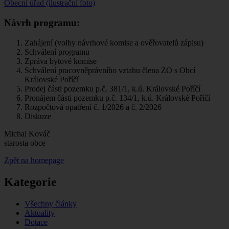
Obecní úřad (ilustrační foto)
Návrh programu:
Zahájení (volby návrhové komise a ověřovatelů zápisu)
Schválení programu
Zpráva bytové komise
Schválení pracovněprávního vztahu člena ZO s Obcí
Královské Poříčí
Prodej části pozemku p.č. 381/1, k.ú. Královské Poříčí
Pronájem části pozemku p.č. 134/1, k.ú. Královské Poříčí
Rozpočtová opatření č. 1/2026 a č. 2/2026
Diskuze
Michal Kováč
starosta obce
Zpět na homepage
Kategorie
Všechny články
Aktuality
Dotace