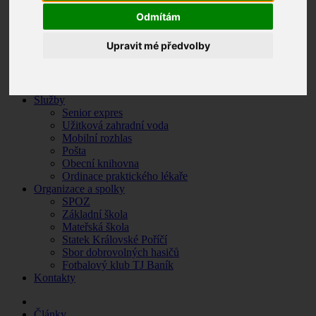
Zpravodaj
Odmítám
Krizové situace
O Královském Poříčí
Upravit mé předvolby
Základní údaje
Historie obce
Památky a turistické zajímavosti
Fotogalerie
Služby
Senior expres
Užitková zahradní voda
Mobilní rozhlas
Pošta
Obecní knihovna
Ordinace praktického lékaře
Organizace a spolky
SPOZ
Základní škola
Mateřská škola
Statek Královské Poříčí
Sbor dobrovolných hasičů
Fotbalový klub TJ Baník
Kontakty
Články