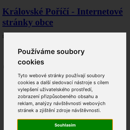
Královské Poříčí - Internetové
stránky obce
Dnes je
8. srpna 2026
svátek slaví Soběslav.
Používáme soubory
cookies
Tyto webové stránky používají soubory
Aktuální dění
cookies a další sledovací nástroje s cílem
Obecní úřad
Úřední hodiny
vylepšení uživatelského prostředí,
Kontakty
zobrazení přizpůsobeného obsahu a
Zastupitelstvo
reklam, analýzy návštěvnosti webových
Seznam čerpaných dotací
Dokumenty ke stažení
stránek a zjištění zdroje návštěvnosti.
Formuláře ke stažení
Úřední deska
Povinné informace
Souhlasím
Odpadové hospodářství