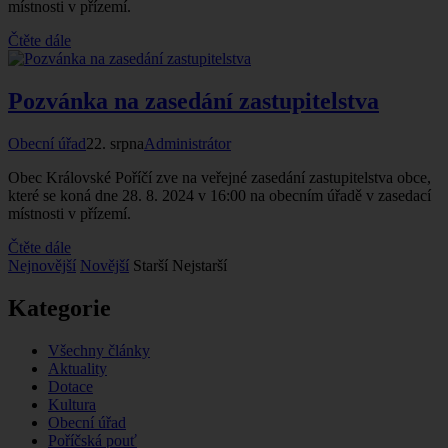
místnosti v přízemí.
Čtěte dále
Pozvánka na zasedání zastupitelstva
Obecní úřad
22. srpna
Administrátor
Obec Královské Poříčí zve na veřejné zasedání zastupitelstva obce,
které se koná dne 28. 8. 2024 v 16:00 na obecním úřadě v zasedací
místnosti v přízemí.
Čtěte dále
Nejnovější
Novější
Starší
Nejstarší
Kategorie
Všechny články
Aktuality
Dotace
Kultura
Obecní úřad
Poříčská pouť