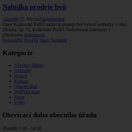
Nabí­dka prodeje byů
Aktuality
15. března
Administrátor
Obec Královské Poří­čí­ nabí­zí­ k prodeji dvě bytové jednotky v ulici
Dlouhá, čp. 75, Královské Poří­čí­. Podrobnosti naleznete v
přiloženém
dokumentu
.
Nejnovější
Novější
Starší
Nejstarší
Kategorie
Všechny články
Aktuality
Dotace
Kultura
Obecní úřad
Poříčská pouť
Sport
Volby
Otevírací doba obecního úřadu
Pondělí
7:30 - 14:30