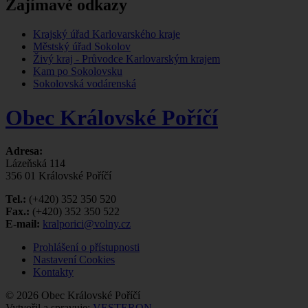
Zajímavé odkazy
Krajský úřad Karlovarského kraje
Městský úřad Sokolov
Živý kraj - Průvodce Karlovarským krajem
Kam po Sokolovsku
Sokolovská vodárenská
Obec Královské Poříčí
Adresa:
Lázeňská 114
356 01 Královské Poříčí
Tel.:
(+420) 352 350 520
Fax.:
(+420) 352 350 522
E-mail:
kralporici@volny.cz
Prohlášení o přístupnosti
Nastavení Cookies
Kontakty
© 2026 Obec Královské Poříčí
Vytvořil a spravuje:
VESTERON