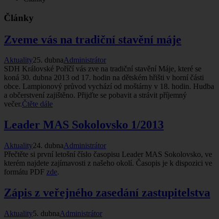
Články
Zveme vás na tradiční­ stavění­ máje
Aktuality
25. dubna
Administrátor
SDH Královské Poří­čí­ vás zve na tradiční­ stavění­ Máje, které se
koná 30. dubna 2013 od 17. hodin na dětském hřišti v horní­ části
obce. Lampionový průvod vychází­ od moštárny v 18. hodin. Hudba
a občerstvení­ zajištěno. Přijďte se pobavit a strávit pří­jemný
večer.
Čtěte dále
Leader MAS Sokolovsko 1/2013
Aktuality
24. dubna
Administrátor
Přečtěte si první­ letošní­ čí­slo časopisu Leader MAS Sokolovsko, ve
kterém najdete zají­mavosti z našeho okolí­. Časopis je k dispozici ve
formátu PDF
zde
.
Zápis z veřejného zasedání­ zastupitelstva
Aktuality
5. dubna
Administrátor