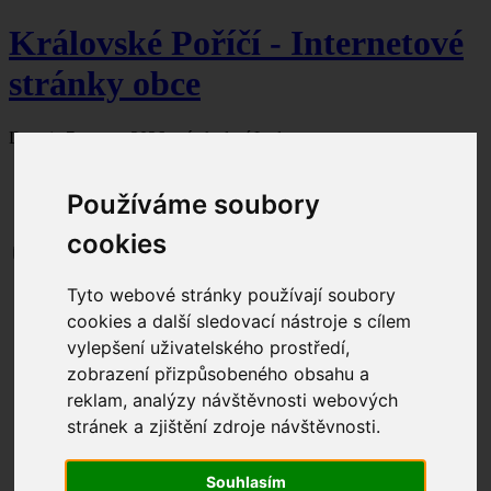
Královské Poříčí - Internetové
stránky obce
Dnes je
7. srpna 2026
svátek slaví Lada.
Používáme soubory
cookies
Aktuální dění
Tyto webové stránky používají soubory
Obecní úřad
cookies a další sledovací nástroje s cílem
Úřední hodiny
vylepšení uživatelského prostředí,
Kontakty
Zastupitelstvo
zobrazení přizpůsobeného obsahu a
Seznam čerpaných dotací
reklam, analýzy návštěvnosti webových
Dokumenty ke stažení
stránek a zjištění zdroje návštěvnosti.
Formuláře ke stažení
Úřední deska
Povinné informace
Souhlasím
Odpadové hospodářství