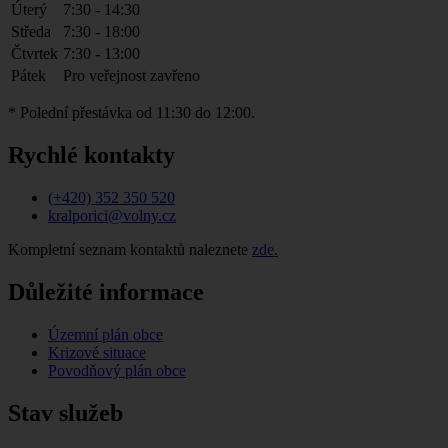
Úterý
7:30 - 14:30
Středa
7:30 - 18:00
Čtvrtek
7:30 - 13:00
Pátek
Pro veřejnost zavřeno
* Polední přestávka od 11:30 do 12:00.
Rychlé kontakty
(+420) 352 350 520
kralporici@volny.cz
Kompletní seznam kontaktů naleznete
zde.
Důležité informace
Územní plán obce
Krizové situace
Povodňový plán obce
Stav služeb