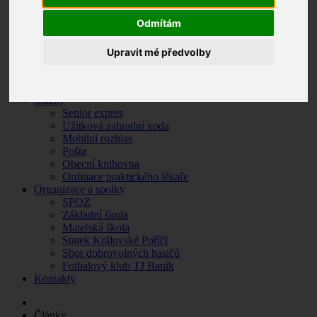
Zpravodaj
Odmítám
Krizové situace
O Královském Poříčí
Základní údaje
Upravit mé předvolby
Historie obce
Památky a turistické zajímavosti
Fotogalerie
Služby
Senior expres
Užitková zahradní voda
Mobilní rozhlas
Pošta
Obecní knihovna
Ordinace praktického lékaře
Organizace a spolky
SPOZ
Základní škola
Mateřská škola
Statek Královské Poříčí
Sbor dobrovolných hasičů
Fotbalový klub TJ Baník
Kontakty
Články