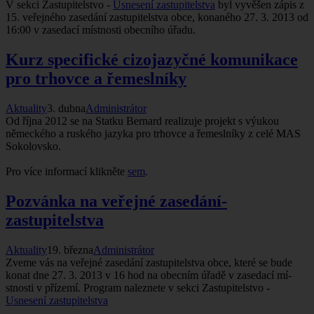
V sekci Zastupitelstvo -
Usnesení­ zastupitelstva
byl vyvěšen zápis z
15. veřejného zasedání­ zastupitelstva obce, konaného 27. 3. 2013 od
16:00 v zasedací­ mí­stnosti obecní­ho úřadu.
Kurz specifické cizojazyčné komunikace
pro trhovce a řemeslní­ky
Aktuality
3. dubna
Administrátor
Od ří­jna 2012 se na Statku Bernard realizuje projekt s výukou
německého a ruského jazyka pro trhovce a řemeslní­ky z celé MAS
Sokolovsko.
Pro ví­ce informací­ klikněte
sem
.
Pozvánka na veřejné zasedání­
zastupitelstva
Aktuality
19. března
Administrátor
Zveme vás na veřejné zasedání­ zastupitelstva obce, které se bude
konat dne 27. 3. 2013 v 16 hod na obecní­m úřadě v zasedací­ mí­
stnosti v pří­zemí­. Program naleznete v sekci Zastupitelstvo -
Usnesení­ zastupitelstva