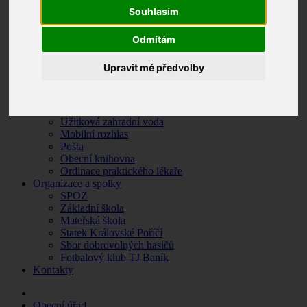
Zpravodaj
Souhlasím
Krizové situace
O Královském Poříčí
Odmítám
Základní údaje
Historie obce
Upravit mé předvolby
Památky a turistické zajímavosti
Fotogalerie
Služby
Senior expres
Užitková zahradní voda
Mobilní rozhlas
Pošta
Obecní knihovna
Ordinace praktického lékaře
Organizace a spolky
SPOZ
Základní škola
Mateřská škola
Statek Královské Poříčí
Sbor dobrovolných hasičů
Fotbalový klub TJ Baník
Kontakty
Obecní úřad