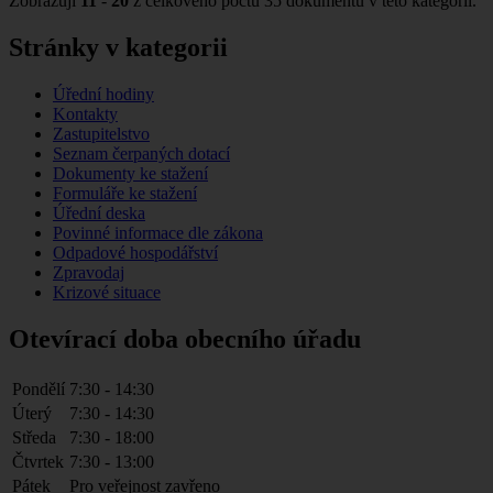
Zobrazuji
11
-
20
z celkového počtu 35 dokumentů v této kategorii.
Stránky v kategorii
Úřední hodiny
Kontakty
Zastupitelstvo
Seznam čerpaných dotací
Dokumenty ke stažení
Formuláře ke stažení
Úřední deska
Povinné informace dle zákona
Odpadové hospodářství
Zpravodaj
Krizové situace
Otevírací doba obecního úřadu
Pondělí
7:30 - 14:30
Úterý
7:30 - 14:30
Středa
7:30 - 18:00
Čtvrtek
7:30 - 13:00
Pátek
Pro veřejnost zavřeno