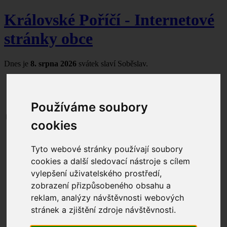
Královské Poříčí - Internetové
stránky obce
Dnes je
8. srpna 2026
svátek slaví Soběslav.
Používáme soubory
cookies
Aktuální dění
Obecní úřad
Tyto webové stránky používají soubory
Úřední hodiny
cookies a další sledovací nástroje s cílem
Kontakty
Zastupitelstvo
vylepšení uživatelského prostředí,
Seznam čerpaných dotací
zobrazení přizpůsobeného obsahu a
Dokumenty ke stažení
reklam, analýzy návštěvnosti webových
Formuláře ke stažení
Úřední deska
stránek a zjištění zdroje návštěvnosti.
Povinné informace
Odpadové hospodářství